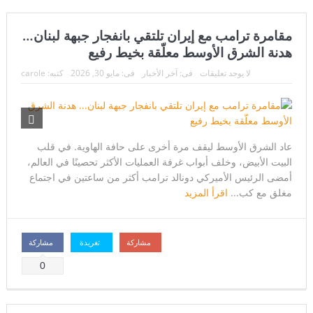
إنجاز طبي تاريخي يعيد البصر بعد سنوات من الظلام..
مقامرة ترامب مع إيران تلتقي بانفجار جبهة لبنان…
اعتقال مسلح قرب ملعب ترامب للغولف في كاليفورنيا قبل زيارته
هدنة الشرق الأوسط معلّقة بخيط رفيع
الرئاسية..
لا يوجد تعليقات
فى:
آخر الأخبار
فى:
مايو 30, 2026
كتبه:
carole
لحظة لا تتكرر إلا مرة واحدة في العمر… فوق مياه المحيط الهادئ
هيكلية الجيش اللبناني: تنظيم متكامل يحمي لبنان من الحدود إلى
الداخل
عاد الشرق الأوسط ليقف مرة أخرى على حافة الهاوية. في قلب
البيت الأبيض، وخلف أبواب غرفة العمليات الأكثر تحصينًا في العالم،
“فيفا” يتراجع تحت ضغط العالم… وإنفانتينو يواجه إحدى أكبر هزائمه
أمضى الرئيس الأميركي دونالد ترامب أكثر من ساعتين في اجتماع
مغلق مع كب...
اقرأ المزيد
السياسية
فرنسا تخرج ببطء من قلب الجحيم… لكن الخطر لا يزال مشتعلاً
مشاركة
تغريدة
مشاركة
اليابان تكسر أحد أكبر محرمات ما بعد الحرب العالمية الثانية… ثورة
0
استخباراتية تعيد رسم موازين القوة في آسيا
زلزال بقوة ٧٫١ درجات يهزّ اليابان.. إنذار تسونامي وانهيارات وإجلاء