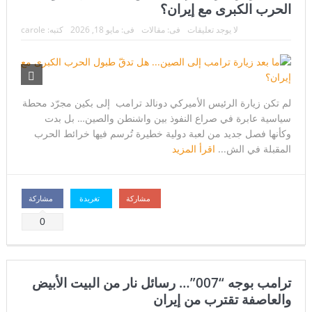
الحرب الكبرى مع إيران؟
لا يوجد تعليقات
فى:
مقالات
فى:
مايو 18, 2026
كتبه:
carole
لم تكن زيارة الرئيس الأميركي دونالد ترامب إلى بكين مجرّد محطة
سياسية عابرة في صراع النفوذ بين واشنطن والصين… بل بدت
وكأنها فصل جديد من لعبة دولية خطيرة تُرسم فيها خرائط الحرب
المقبلة في الش...
اقرأ المزيد
مشاركة
تغريدة
مشاركة
0
ترامب بوجه “007”… رسائل نار من البيت الأبيض
والعاصفة تقترب من إيران