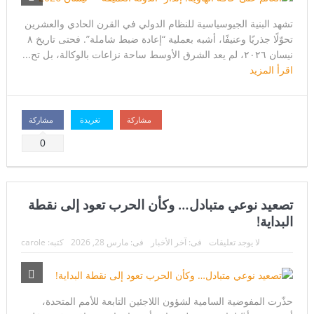
تشهد البنية الجيوسياسية للنظام الدولي في القرن الحادي والعشرين
تحوّلًا جذريًا وعنيفًا، أشبه بعملية “إعادة ضبط شاملة”. فحتى تاريخ ٨
نيسان ۲۰۲٦، لم يعد الشرق الأوسط ساحة نزاعات بالوكالة، بل تح...
اقرأ المزيد
مشاركة
تغريدة
مشاركة
0
تصعيد نوعي متبادل… وكأن الحرب تعود إلى نقطة
البداية!
لا يوجد تعليقات
فى:
آخر الأخبار
فى:
مارس 28, 2026
كتبه:
carole
حذّرت المفوضية السامية لشؤون اللاجئين التابعة للأمم المتحدة،