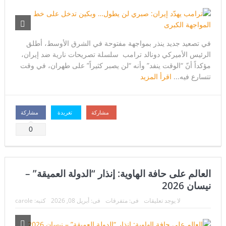
في تصعيد جديد ينذر بمواجهة مفتوحة في الشرق الأوسط، أطلق
الرئيس الأميركي دونالد ترامب سلسلة تصريحات نارية ضد إيران،
مؤكداً أنّ “الوقت ينفد” وأنه “لن يصبر كثيراً” على طهران، في وقت
تتسارع فيه...
اقرأ المزيد
مشاركة
تغريدة
مشاركة
0
العالم على حافة الهاوية: إنذار “الدولة العميقة” –
نيسان 2026
لا يوجد تعليقات
فى:
متفرقات
فى:
أبريل 08, 2026
كتبه:
carole