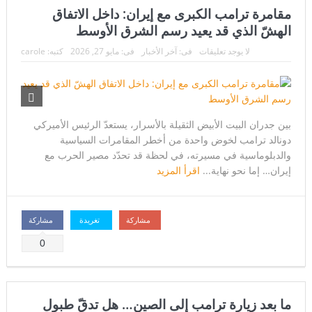
مقامرة ترامب الكبرى مع إيران: داخل الاتفاق
مئات الآلاف في كيوشو
الهشّ الذي قد يعيد رسم الشرق الأوسط
لاندو نوريس ينهي انتظاراً دام ٨ أشهر… ويُعيد مكلارين إلى منصة
لا يوجد تعليقات
فى:
آخر الأخبار
فى:
مايو 27, 2026
كتبه:
carole
الانتصار في سباق المجر
بين جدران البيت الأبيض الثقيلة بالأسرار، يستعدّ الرئيس الأميركي
دونالد ترامب لخوض واحدة من أخطر المقامرات السياسية
والدبلوماسية في مسيرته، في لحظة قد تحدّد مصير الحرب مع
إيران… إما نحو نهاية...
اقرأ المزيد
مشاركة
تغريدة
مشاركة
0
ما بعد زيارة ترامب إلى الصين… هل تدقّ طبول