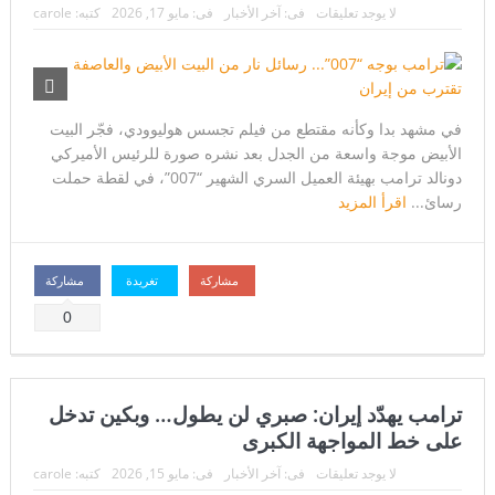
لا يوجد تعليقات
فى:
آخر الأخبار
فى:
مايو 17, 2026
كتبه:
carole
في مشهد بدا وكأنه مقتطع من فيلم تجسس هوليوودي، فجّر البيت
الأبيض موجة واسعة من الجدل بعد نشره صورة للرئيس الأميركي
دونالد ترامب بهيئة العميل السري الشهير “007”، في لقطة حملت
رسائ...
اقرأ المزيد
مشاركة
تغريدة
مشاركة
0
ترامب يهدّد إيران: صبري لن يطول… وبكين تدخل
على خط المواجهة الكبرى
لا يوجد تعليقات
فى:
آخر الأخبار
فى:
مايو 15, 2026
كتبه:
carole