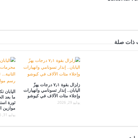
 ذات صلة
زلزال بقوة ٧٫١ درجات يهزّ
اليابان.. إنذار تسونامي وانهيارات
اليابان 
وإجلاء مئات الآلاف في كيوشو
ما بعد ال
ثورة استخ
يوليو 29, 2026
موازين ا
يوليو 31, 2026