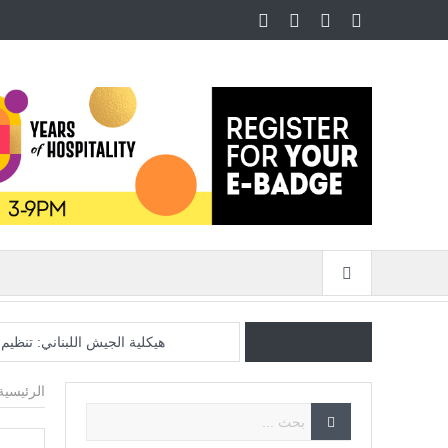
هيكلية الجيش اللبناني: تنظي
فرنسا تخرج ببطء من قلب الجحيم
الرئيسية