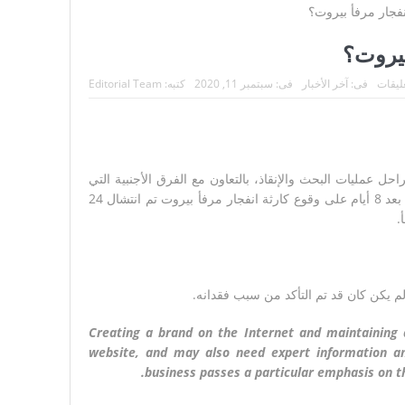
بيروت؟
: لبنان يستعيد أبًا للكنيسة والوطن
عليقات
فى:
آخر الأخبار
فى:
سبتمبر 11, 2020
كتبه:
Editorial Team
 عمليات البحث والإنقاذ، بالتعاون مع الفرق الأجنبية التي
قدمت الى لبنان للمساعدة، والتي توزعت على قطاعات عمل متعددة، لافتاً الى انه بعد 8 أيام على وقوع كارثة انفجار مرفأ بيروت تم انتشال 24
Creating a brand on the Internet and maintaining a 
website, and may also need expert information 
business passes a particular emphasis on the 