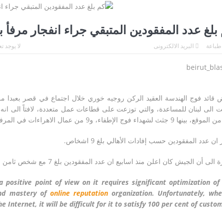
زلزال بقوة ٧٫١ درجات يهزّ اليابان.. إنذار تسونامي وانهيارات وإجلاء مئات الآلاف في كيوشو
لة خطيرة جديدة…
لاندو نوريس ينهي انتظاراً دام ٨ أشهر… ويُعيد مكلارين إلى منصة الانتصار في سباق المجر
بلغ عدد المفقودين المتبقي جراء انفجار مرفأ 
 من النار
من الديمان إلى مذابح الكنيسة… البطريرك الياس الحويّك طوباويًا
طباعة
البريد الالكترونى
لا يوجد ت
قائد فوج الهندسة العقيد الركن روجيه خوري خلال اجتماع في قصر بعبدا مراحل
ينها 9 جثث لشهداء فوج الإطفاء، و9 من عمال الاهراءات في المرفأ.
ان عدد المفقودين حسب إفادات الأهالي بلغ 9 اشخاص.
ى أن الجيش كان اعلن منذ اسابيع ان عدد المفقودين بلغ 7 مع شخص ثامن لم يكن كان قد تم التأكد من سبب فقدانه.
positive point of view on it requires significant optimization of
and mastery of
online reputation
organization. Unfortunately, wh
Internet, it will be difficult for it to satisfy 100 per cent of custom