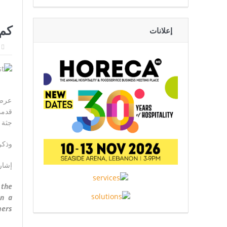
حرب مالي الشمالية تدخل مرح
كم 
إعلانات
أوروبا تهرب
عرض 
جثة من الموقع، ب
وذكر 
إشارة ال
 the
en a
ers.