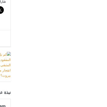
شارك 
نبذة ع
eam