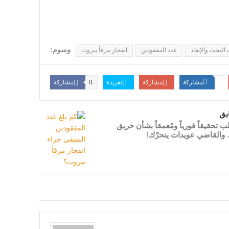
وسوم:
البحث والإنقاذ
عدد المفقودين
انفجار مرفأ بيروت
مشاركة
مشاركة
تغريدة
مشاركة
0
بق
 تحقيقاً فورياً ومُعمقاً بشأن حريق
 والقاضي عويدات يتحرّك!