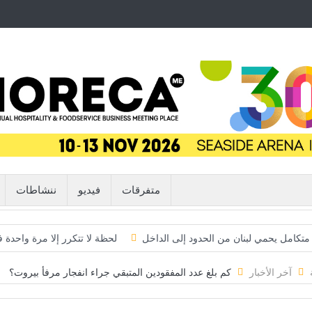
متفرقات
فيديو
ننشاطات
م متكامل يحمي لبنان من الحدود إلى الداخل
لحظة لا تتكرر إلا مرة واحدة
… لكن الخطر لا يزال مشتعلاً
“فيفا” يتراجع تحت ضغط العالم… وإنفانتين
آخر الأخبار
كم بلغ عدد المفقودين المتبقي جراء انفجار مرفأ بيروت؟
اليابان تكسر أحد أكبر محرمات ما بعد الحرب العالمية الثانية… ثورة استخبار