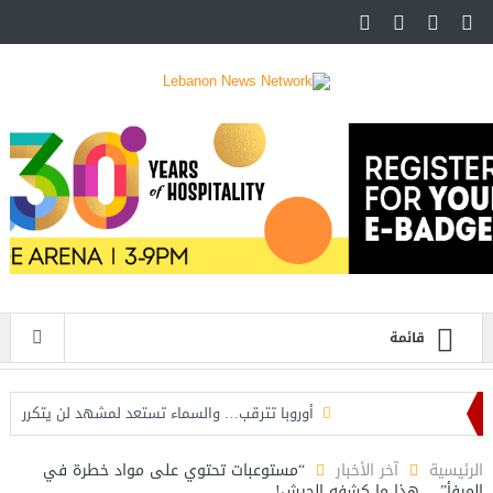
قائمة
أوروبا تترقب… والسماء تستعد لمشهد لن يتكرر
هجوم سيبراني غامض يضرب شبكة المياه الأمريكية… واشنطن
الرئيسية
آخر الأخبار
“مستوعبات تحتوي على مواد خطرة في
المرفأ”… هذا ما كشفه الجيش!