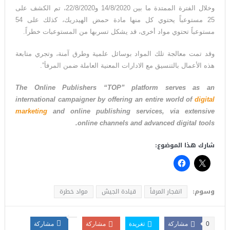
زلزال بقوة ٧٫١ درجات يهزّ اليابان.. إنذار تسونامي وانهيارات وإجلاء
وخلال الفترة الممتدة ما بين 14/8/2020 و22/8/2020، تم الكشف على
25 مستوعباً يحتوي كل منها مادة حمض الهيدريك، كذلك على 54
مئات الآلاف في كيوشو
مستوعباً تحتوي مواد أخرى، قد يشكل تسربها من المستوعبات خطراً.
وقد تمت معالجة تلك المواد بوسائل علمية وطرق آمنة، وتجري متابعة
هذه الأعمال بالتنسيق مع الادارات المعنية العاملة ضمن المرفأ”.
The Online Publishers “TOP” platform serves as an
international campaigner by offering an entire world of
digital
marketing
and online publishing services, via extensive
online channels and advanced digital tools.
شارك هذا الموضوع:
وسوم:
انفجار المرفأ
قيادة الجيش
مواد خطرة
0
مشاركة
تغريدة
مشاركة
مشاركة