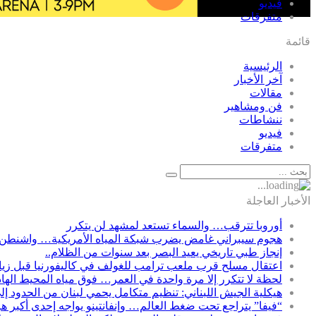
فيديو
متفرقات
قائمة
الرئيسية
آخر الأخبار
مقالات
فن ومشاهير
ننشاطات
فيديو
متفرقات
الأخبار العاجلة
أوروبا تترقب… والسماء تستعد لمشهد لن يتكرر
هجوم سيبراني غامض يضرب شبكة المياه الأمريكية… واشنطن 
إنجاز طبي تاريخي يعيد البصر بعد سنوات من الظلام..
اعتقال مسلح قرب ملعب ترامب للغولف في كاليفورنيا قبل زيارت
لحظة لا تتكرر إلا مرة واحدة في العمر… فوق مياه المحيط الها
هيكلية الجيش اللبناني: تنظيم متكامل يحمي لبنان من الحدود إل
“فيفا” يتراجع تحت ضغط العالم… وإنفانتينو يواجه إحدى أكبر ه