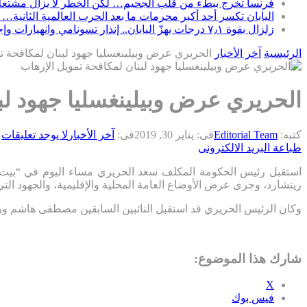
فرنسا تخرج ببطء من قلب الجحيم… لكن الخطر لا يزال مشتعلاً
اليابان تكسر أحد أكبر محرمات ما بعد الحرب العالمية الثانية… 
زلزال بقوة ٧٫١ درجات يهزّ اليابان.. إنذار تسونامي وانهيارات وإجلاء مئات الآلاف في كيوشو
الرئيسية
آخر الأخبار
الحريري عرض وبيلينغسليا جهود لبنان لمكافحة ت
الحريري عرض وبيلينغسليا جهود لب
كتبه:
Editorial Team
فى:
يناير 30, 2019
فى:
آخر الأخبار
لا يوجد تعليقات
طباعة
البريد الالكترونى
استقبل رئيس الحكومة المكلف سعد الحريري مساء اليوم في “بيت الو
ريتشارد، وجرى عرض الأوضاع العامة المحلية والإقليمية، والجهود التي
وكان الرئيس الحريري قد استقبل النائبين السابقين مصطفى هاشم و
شارك هذا الموضوع:
X
فيس بوك