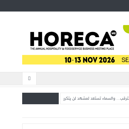
 تترقب… والسماء تستعد لمشهد لن يتكرر
تاريخي يعيد البصر بعد سنوات من الظلام..
احدة في العمر… فوق مياه المحيط الهادئ