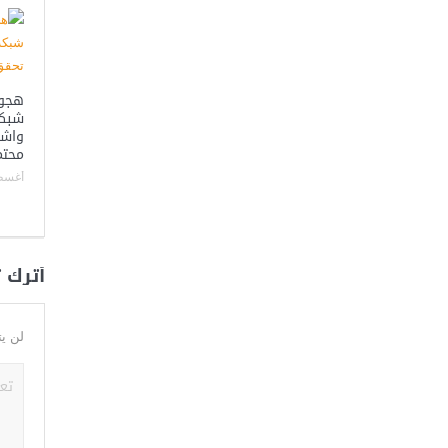
هجوم
شبكة
واش
محتم
أغسطس 6
أترك 
لن يت