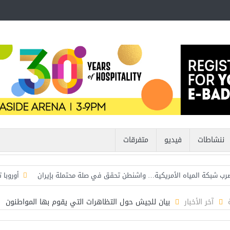
ننشاطات
فيديو
متفرقات
ب شبكة المياه الأمريكية… واشنطن تحقق في صلة محتملة بإيران
أوروبا
ح قرب ملعب ترامب للغولف في كاليفورنيا قبل زيارته الرئاسية..
إنجاز طبي 
آخر الأخبار
بيان للجيش حول التظاهرات التي يقوم بها المواطنون
تنظيم متكامل يحمي لبنان من الحدود إلى الداخل
لحظة لا تتكرر إلا مرة و