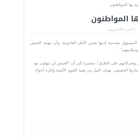
نتينو يواجه إحدى أكبر هزائمه السياسية
تخباراتية تعيد رسم موازين القوة في آسيا
ا المواطنون
البريد الالكترونى
م المسؤول مقدسة لديها ضمن الأطر القانونية، وأن مهمة الجيش
سلامتهم”.
ين وتحركاتهم على الطرق”، مشيرة إلى أن “الجيش لن يتهاون مع
ها الحقيقي، بهدف النيل من هيبة القوى الأمنية وإثارة أجواء