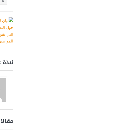
0
نبذة 
مقالا