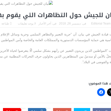
الجحيم… لكن الخطر لا يزال مشتعلاً
“فيفا” يتراجع تحت ضغط العالم… وإنفا
اليابان تكسر أحد أكبر محرمات ما بعد الحرب العالمية الثانية… ثورة اس
ان للجيش حول التظاهرات التي يقوم به
زلزال بقوة ٧٫١ درجات يهزّ اليابان.. إنذار تسونامي وانهيارات وإجلاء مئات الآلاف في كيوشو
Editorial Team
فى:
ديسمبر 26, 2018
فى:
آخر الأخبار
لا يوجد تعليقات
طباعة
 قيادة الجيش في بيان، أن “حرية التعبير والتظاهر السلمي وحرية وسائل الإعلا
اسية هي حماية المؤسسات الدستورية والممتلكات العامة والخاصة وأمن المواطنين و
 “المواطنين الذين يريدون التعبير عن رأيهم بشكل سلمي ألّا يتعرضوا لحياة الآخر
لّ بالأمن أو مندسّ بين المتظاهرين الذين يحاولون حرف التحركات المطلبية عن مسار
ة والفوضى في البلاد”.
 هذا الموضوع: