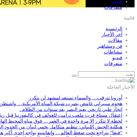
فيديو
متفرقات
قائمة
الرئيسية
آخر الأخبار
مقالات
فن ومشاهير
ننشاطات
فيديو
متفرقات
الأخبار العاجلة
أوروبا تترقب… والسماء تستعد لمشهد لن يتكرر
هجوم سيبراني غامض يضرب شبكة المياه الأمريكية… واشنطن 
إنجاز طبي تاريخي يعيد البصر بعد سنوات من الظلام..
اعتقال مسلح قرب ملعب ترامب للغولف في كاليفورنيا قبل زيارت
لحظة لا تتكرر إلا مرة واحدة في العمر… فوق مياه المحيط الها
هيكلية الجيش اللبناني: تنظيم متكامل يحمي لبنان من الحدود إل
“فيفا” يتراجع تحت ضغط العالم… وإنفانتينو يواجه إحدى أكبر ه