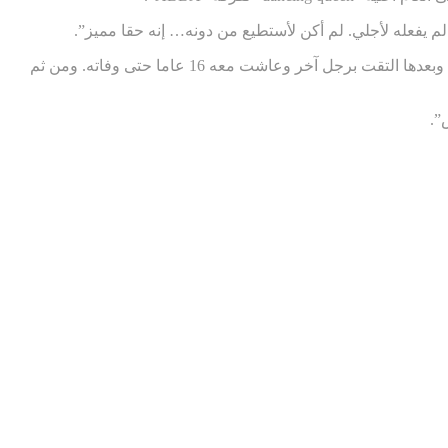
 يفعله لأجلي. لم أكن لأستطيع من دونه… إنه حقا مميز”.
ولدت نورا ويتكيس عام 1917، وعملت خادمة وطباخة في نادي غولف. وتزوجت أول مرة عندما كان عمرها 18 عاما. وتوفي زوجها عام 1970. وبعدها التقت برجل آخر وعاشت معه 16 عاما حتى وفاته. ومن ثم
”.