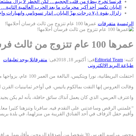
فرنسا تخرج ببطء من قلب الجحيم… لكن الخطر لا يزال مشتعلاً
اليابان تكسر أحد أكبر محرمات ما بعد الحرب العالمية الثانية… 
زلزال بقوة ٧٫١ درجات يهزّ اليابان.. إنذار تسونامي وانهيارات وإجلاء مئات الآلاف في كيوشو
الرئيسية
متفرقات
عمرها 100 عام تتزوج من ثالث فرسان أحلامها!
عمرها 100 عام تتزوج من ثالث فرسان أحلامها!
كتبه:
Editorial Team
فى:
أكتوبر 18, 2018
فى:
متفرقات
لا يوجد تعليقات
طباعة
البريد الالكترونى
احتفلت البريطانية، نورا ويتكيس، البالغة من العمر 100 عام، بزواجها من حبيبها الذي يصغرها بـ 26 عاما فقط.
وقالت العروس إنها التقت بمالكوم ياتيس، في أواخر ثمانينيات القرن ال
واعترف العريس، الذي كان يعمل آنذاك سائق حافلة، بأنه لم يكن يجي
“علمتني الرقص وساعدتني على التقدم فيه. سافرنا وتنزهنا كثيرا معا.
وأقيم حفل الزفاف في أحد الفنادق القريبة من منزلهما، في بلدة بريس
وحضر مراسم العرس 30 شخصا من أصدقاء الزوجين وأقاربهما. ورافقت العريس (74 عاما) عروسه وهي على كرسي متحرك إلى المذبح، على أنغام أغنية “dancing queen” لفرقة “ABBA”.