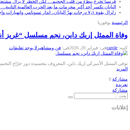
فرنسا تخرج ببطء من قلب الجحيم… لكن الخطر لا يزال مشتعلاً
اليابان تكسر أحد أكبر محرمات ما بعد الحرب العالمية الثانية… 
زلزال بقوة ٧٫١ درجات يهزّ اليابان.. إنذار تسونامي وانهيارات وإجلاء مئات الآلاف في كيوشو
الرئيسية
يوفوريا
وفاة الممثل إريك داين، نجم مسلسل “غريز أناتومي”
كتبه:
carole
فى:
فبراير 20, 2026
فى:
فن ومشاهير
لا يوجد تعليقات
توفي الممثل الأميركي إريك داين، المعروف بتجسيده دور جرّاح التجميل الدكتور مارك سلون في مسلسل 
المزيد
مشاركة
0
تغريدة
مشاركة
إعلانات