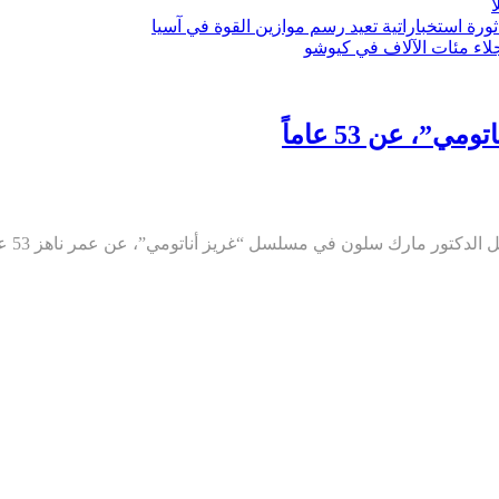
ثورة استخباراتية تعيد رسم موازين القوة في آسيا
، عن 53 عاماً
“غريز أناتومي”، عن عمر ناهز 53 عاماً، وفق ما أفادت به وسائل إعلام أميركية الخميس. وكا...