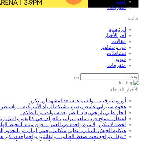
فيديو
متفرقات
قائمة
الرئيسية
آخر الأخبار
مقالات
فن ومشاهير
ننشاطات
فيديو
متفرقات
الأخبار العاجلة
أوروبا تترقب… والسماء تستعد لمشهد لن يتكرر
هجوم سيبراني غامض يضرب شبكة المياه الأمريكية… واشنطن 
إنجاز طبي تاريخي يعيد البصر بعد سنوات من الظلام..
اعتقال مسلح قرب ملعب ترامب للغولف في كاليفورنيا قبل زيارت
لحظة لا تتكرر إلا مرة واحدة في العمر… فوق مياه المحيط الها
هيكلية الجيش اللبناني: تنظيم متكامل يحمي لبنان من الحدود إل
“فيفا” يتراجع تحت ضغط العالم… وإنفانتينو يواجه إحدى أكبر ه