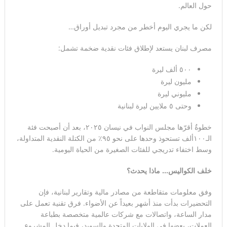
حول العالم.
وإجلاء مئات الآلاف في كيوشو
لكن ما يجري اليوم أخطر من مجرد تبديل أوراق…
لاندو نوريس ينهي انتظاراً دام ٨ أشهر… ويُعيد مكلارين إلى منصة
الانتصار في سباق المجر
مصرف لبنان يستعد لإطلاق فئات نقدية ضخمة تشمل:
٥۰۰ ألف ليرة
مليون ليرة
مليوني ليرة
وحتى ٥ ملايين ليرة لبنانية
خطوةٌ أقرّها مجلس النواب في نيسان ٢۰٢٥، بعد أن أصبحت فئة
الـ۱۰۰ألف تستحوذ وحدها على نحو ٩٥٪ من الكتلة النقدية المتداولة،
وسط اختفاء تدريجي للفئات الصغيرة من الحياة اليومية.
خلف الكواليس… ماذا يحدث؟
وفق معلومات متقاطعة من مصادر مالية وتقارير لبنانية، فإن
التحضيرات بدأت منذ أشهر بعيداً عن الأضواء. فرق تقنية تعمل على
مدار الساعة، واتصالات مع شركات عالمية متخصصة بطباعة
العملات، بعضها في الولايات المتحدة والسويد، فيما دخل المشروع