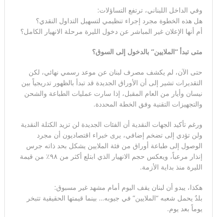
وفي الداخل اللبناني، ترتفع التساؤلات:
هل هذه الخطوة مجرد إجراء تنظيمي لتسهيل التداول النقدي؟
أم أنها الإعلان غير المباشر عن دخول الليرة مرحلة الانهيار الكامل؟
متى تبدأ “الملايين” بالدخول إلى السوق؟
حتى الآن، لم يكشف مصرف لبنان عن موعد رسمي نهائي، لكن
التقديرات تشير إلى أن الأوراق الجديدة قد تبدأ بالظهور تدريجياً بين
نيسان وأيار من العام المقبل، إذا سارت عمليات الطباعة والشحن
والتجهيزات التقنية وفق الخطة المحددة.
ورغم تأكيد الجهات النقدية أن الفئات الجديدة لن تزيد الكتلة النقدية
ولن تؤدي إلى تضخم إضافي، يرى خبراء اقتصاديون أن مجرد
الوصول إلى طباعة أوراق من فئة الملايين يشكل بحد ذاته جرس
إنذار مرعباً، ويعكس حجم الانهيار الذي ابتلع أكثر من ٩٨٪ من قيمة
الليرة منذ بداية الأزمة.
هكذا، يبدو أن لبنان يقف اليوم أمام مشهد غير مسبوق:
بلدٌ يحمل شعبه “الملايين” في جيوبه… بينما قيمتها الحقيقية تتبخر
يوماً بعد يوم.