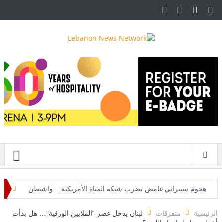
قائمة
هجوم سيبراني غامض يضرب شبكة المياه الأمريكية… واشنطن
تحقق في صلة محتملة بإيران
الرئيسية
متفرقات
لبنان يدخل عصر “الملايين الورقية”… هل بدأت