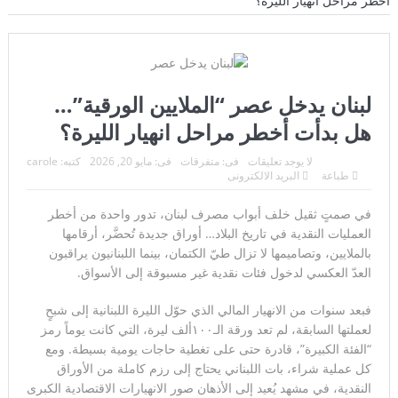
أخطر مراحل انهيار الليرة؟
إنجاز طبي تاريخي يعيد البصر بعد سنوات من الظلام..
اعتقال مسلح قرب ملعب ترامب للغولف في كاليفورنيا قبل
زيارته الرئاسية..
لبنان يدخل عصر “الملايين الورقية”…
لحظة لا تتكرر إلا مرة واحدة في العمر… فوق مياه المحيط الهادئ
هل بدأت أخطر مراحل انهيار الليرة؟
هيكلية الجيش اللبناني: تنظيم متكامل يحمي لبنان من الحدود إلى
لا يوجد تعليقات
فى:
متفرقات
فى:
مايو 20, 2026
كتبه:
carole
طباعة
البريد الالكترونى
الداخل
“فيفا” يتراجع تحت ضغط العالم… وإنفانتينو يواجه إحدى أكبر
في صمتٍ ثقيل خلف أبواب مصرف لبنان، تدور واحدة من أخطر
العمليات النقدية في تاريخ البلاد… أوراق جديدة تُحضَّر، أرقامها
هزائمه السياسية
بالملايين، وتصاميمها لا تزال طيّ الكتمان، بينما اللبنانيون يراقبون
العدّ العكسي لدخول فئات نقدية غير مسبوقة إلى الأسواق.
فرنسا تخرج ببطء من قلب الجحيم… لكن الخطر لا يزال مشتعلاً
فبعد سنوات من الانهيار المالي الذي حوّل الليرة اللبنانية إلى شبحٍ
اليابان تكسر أحد أكبر محرمات ما بعد الحرب العالمية الثانية…
لعملتها السابقة، لم تعد ورقة الـ۱۰۰ألف ليرة، التي كانت يوماً رمز
ثورة استخباراتية تعيد رسم موازين القوة في آسيا
“الفئة الكبيرة”، قادرة حتى على تغطية حاجات يومية بسيطة. ومع
كل عملية شراء، بات اللبناني يحتاج إلى رزم كاملة من الأوراق
زلزال بقوة ٧٫١ درجات يهزّ اليابان.. إنذار تسونامي وانهيارات
النقدية، في مشهد يُعيد إلى الأذهان صور الانهيارات الاقتصادية الكبرى