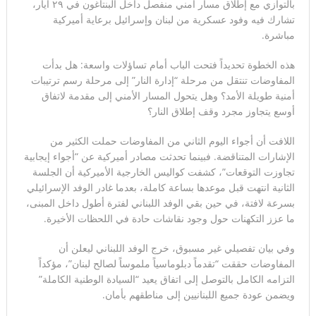
بالتوازي مع إطلاق مسار أمني منفصل داخل البنتاغون في ٢٩ أيار،
تشارك فيه وفود عسكرية من لبنان وإسرائيل برعاية أميركية
مباشرة.
هذه الخطوة تحديداً فتحت الباب أمام تساؤلات واسعة: هل بدأت
المفاوضات تنتقل من مرحلة “إدارة النار” إلى مرحلة رسم ترتيبات
أمنية طويلة الأمد؟ وهل يتحول المسار الأمني إلى مقدمة لاتفاق
أوسع يتجاوز مجرد وقف إطلاق النار؟
اللافت أن أجواء اليوم الثاني من المفاوضات حملت الكثير من
الإشارات المتناقضة. فبينما تحدثت مصادر أميركية عن “أجواء إيجابية
تجاوزت التوقعات”، كشفت كواليس الخارجية الأميركية أن الجلسة
الثانية انتهت قبل موعدها بساعة كاملة، بعدما غادر الوفد الإسرائيلي
بسرعة لافتة، في حين بقي الوفد اللبناني لفترة أطول داخل المبنى،
ما عزز التكهنات حول وجود نقاشات حادة في اللحظات الأخيرة.
وفي بيان تفصيلي غير مسبوق، خرج الوفد اللبناني ليعلن أن
المفاوضات حققت “تقدماً دبلوماسياً ملموساً لصالح لبنان”، مؤكداً
التزامه الكامل بالتوصل إلى اتفاق يعيد “السيادة الوطنية الكاملة”
ويضمن عودة جميع اللبنانيين إلى مناطقهم بأمان.