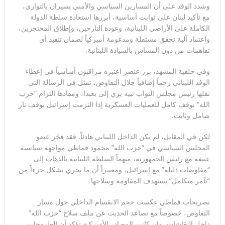
وشدد الوفد على أن المسارين السياسي والأمني يسيران بالتوازي،
مع تأكيد لبنان على ثوابت أساسية، أبرزها استعادة سلطة الدولة
الكاملة على الأراضي اللبنانية، وعودة النازحين، وإطلاق المحتجزين،
واعتماد آلية تحقق مستقلة ومدعومة أميركياً لضمان تنفيذ أي
تفاهمات من دون المساس بالسيادة اللبنانية.
وفي خلفية المشهد، برز عنصر اعتبره مراقبون أساسياً في إعطاء
الوفد اللبناني زخماً إضافياً خلال التفاوض، تمثل في الرسالة التي
نقلها رئيس مجلس النواب نبيه بري إلى بعبدا، ومفادها التزام “حزب
الله” بوقف كامل للعمليات العسكرية إذا التزمت إسرائيل بوقف نار
شامل وثابت.
لكن في المقابل، لم يكن الداخل اللبناني هادئاً. فقد فجّر عضو
المجلس السياسي في “حزب الله” محمود قماطي مواجهة سياسية
عنيفة مع رئيس الجمهورية، متهماً السلطة اللبنانية بالذهاب إلى
“مفاوضات ذليلة” مع إسرائيل، ومعتبراً أن ما يجري يشكل جزءاً من
“تآمر متكامل” يستهدف المقاومة وسلاحها.
تصريحات قماطي عكست حجم الانقسام الداخلي حول مسار
التفاوض، خصوصاً مع تصاعد الحديث عن ملف سلاح “حزب الله”
داخل النقاشات، وإن كانت المصادر الأميركية تؤكد أن الطروحات