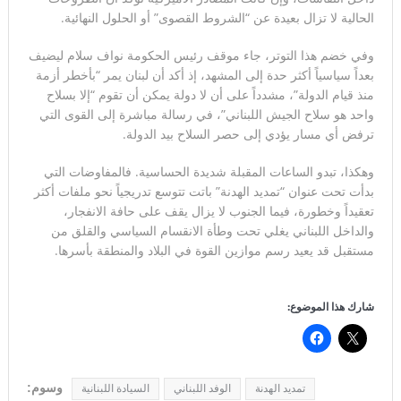
الحالية لا تزال بعيدة عن “الشروط القصوى” أو الحلول النهائية.
وفي خضم هذا التوتر، جاء موقف رئيس الحكومة نواف سلام ليضيف
بعداً سياسياً أكثر حدة إلى المشهد، إذ أكد أن لبنان يمر “بأخطر أزمة
منذ قيام الدولة”، مشدداً على أن لا دولة يمكن أن تقوم “إلا بسلاح
واحد هو سلاح الجيش اللبناني”، في رسالة مباشرة إلى القوى التي
ترفض أي مسار يؤدي إلى حصر السلاح بيد الدولة.
وهكذا، تبدو الساعات المقبلة شديدة الحساسية. فالمفاوضات التي
بدأت تحت عنوان “تمديد الهدنة” باتت تتوسع تدريجياً نحو ملفات أكثر
تعقيداً وخطورة، فيما الجنوب لا يزال يقف على حافة الانفجار،
والداخل اللبناني يغلي تحت وطأة الانقسام السياسي والقلق من
مستقبل قد يعيد رسم موازين القوة في البلاد والمنطقة بأسرها.
شارك هذا الموضوع:
وسوم:
تمديد الهدنة
الوفد اللبناني
السيادة اللبنانية