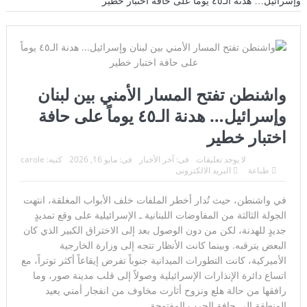
وإسرائيل… هدنة الـ٤٥ يوماً على حافة اختبار خطير
“الهجوم على أحدهم هو هجوم على الجميع”.. اتفاق مكة يرسم
تحالفاً دفاعياً جديداً ويضع واشنطن أمام اختبار صعب
أوروبا تترقب… والسماء تستعد لمشهد لن يتكرر
هجوم سيبراني غامض يضرب شبكة المياه الأمريكية… واشنطن
واشنطن تفتح المسار الأمني بين لبنان
وإسرائيل… هدنة الـ٤٥ يوماً على حافة
تحقق في صلة محتملة بإيران
اختبار خطير
إنجاز طبي تاريخي يعيد البصر بعد سنوات من الظلام..
لا يوجد تعليقات
فى:
آخر الأخبار
فى:
مايو 16, 2026
كتبه:
carole
اعتقال مسلح قرب ملعب ترامب للغولف في كاليفورنيا قبل
طباعة
البريد الالكترونى
زيارته الرئاسية..
في واشنطن، حيث تُدار أخطر الملفات خلف الأبواب المغلقة، انتهت
الجولة الثالثة من المفاوضات اللبنانية ـ الإسرائيلية على وقع تمديدٍ
لحظة لا تتكرر إلا مرة واحدة في العمر… فوق مياه المحيط الهادئ
جديدٍ للهدنة، لكن من دون الوصول بعد إلى الاختراق الكبير الذي كان
هيكلية الجيش اللبناني: تنظيم متكامل يحمي لبنان من الحدود إلى
البعض يترقبه. وبينما كانت الأنظار تتجه إلى وزارة الخارجية
الأميركية، كانت التطورات الميدانية جنوباً تفرض إيقاعاً أكثر توتراً، مع
الداخل
اتساع دائرة الإنذارات الإسرائيلية وصولاً إلى قلب مدينة صور، وما
رافقها من حالة هلع ونزوح أثارت مخاوف من انفجار أمني يعيد
“فيفا” يتراجع تحت ضغط العالم… وإنفانتينو يواجه إحدى أكبر
المنطقة إلى حافة الحرب المفتوحة.