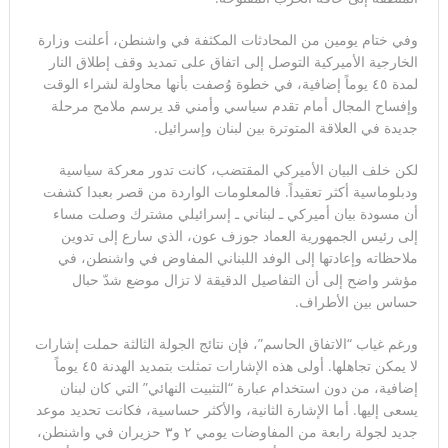
هزائمه السياسية
وفي ختام يومين من المحادثات المكثفة في واشنطن، أعلنت وزارة
فرنسا تخرج ببطء من قلب الجحيم… لكن الخطر لا يزال مشتعلاً
الخارجية الأميركية التوصل إلى اتفاق على تمديد وقف إطلاق النار
لمدة ٤٥ يوماً إضافية، في خطوة وُصفت بأنها محاولة لشراء الوقت
وإفساح المجال أمام تقدم سياسي وأمني قد يرسم ملامح مرحلة
جديدة في العلاقة المتوترة بين لبنان وإسرائيل.
لكن خلف البيان الأميركي المقتضب، كانت تدور معركة سياسية
ودبلوماسية أكثر تعقيداً. فالمعلومات الواردة من قصر بعبدا كشفت
أن مسودة بيان أميركي ـ لبناني ـ إسرائيلي مشترك وصلت مساء
إلى رئيس الجمهورية العماد جوزف عون، الذي سارع إلى تدوين
ملاحظاته وإعادتها إلى الوفد اللبناني المفاوض في واشنطن، في
مؤشر واضح إلى أن التفاصيل الدقيقة لا تزال موضع شدّ حبال
حساس بين الأطراف.
ورغم غياب “الاتفاق الحاسم”، فإن نتائج الجولة الثالثة حملت إشارات
لا يمكن تجاهلها. أولى هذه الإشارات تمثلت بتمديد الهدنة ٤٥ يوماً
إضافية، من دون استخدام عبارة “التثبيت النهائي” التي كان لبنان
يسعى إليها. أما الإشارة الثانية، والأكثر حساسية، فكانت تحديد موعد
جديد لجولة رابعة من المفاوضات يومي ٢ و٣ حزيران في واشنطن،