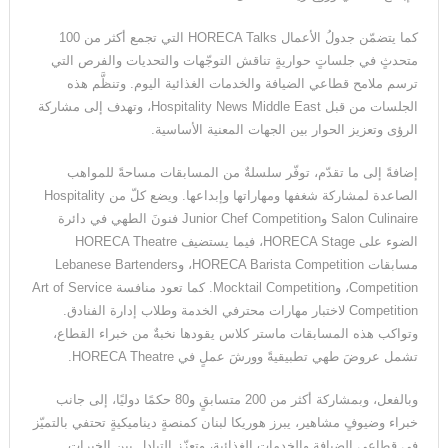
كما يتضمّن جدولُ الأعمال HORECA Talks التي تجمع أكثر من 100
متحدثٍ في جلساتٍ حواريةٍ تناقش التوجّهات والتحديات والفرص التي
ترسم ملامح قطاعي الضيافة والخدمات الغذائية اليوم. وتنظَّم هذه
الجلسات من قبل Hospitality News Middle East، وتهدف إلى مشاركة
الرؤى وتعزيز الحوار بين الجهات المعنية الأساسية.
إضافةً إلى ما تقدّم، توفّر سلسلةٌ من المسابقات مساحةً للمواهب
الصاعدة لمشاركة شغفها ومهاراتها وإبداعها. ويضع كلّ من Hospitality
Salon Culinaire وJunior Chef Competition فنونَ الطهي في دائرة
الضوء على HORECA Stage، فيما يستضيف HORECA Theatre
مسابقات HORECA Barista Competition، وLebanese Bartenders
Competition، وMocktail Competition. كما تعود منافسة Art of Service
Competition لاختبار مهارات محترفي الخدمة وطلاب إدارة الفنادق.
وتواكب هذه المسابقات ماستر كلاس يقودها نخبةٌ من خبراء القطاع،
تشمل عروضَ طهي تطبيقيةً وورشَ عملٍ في HORECA Theatre.
وبالفعل، وبمشاركة أكثر من 200 متسابقٍ و80 حكمًا دوليًا، إلى جانب
خبراء وضيوفٍ مشاهير، يبرز هوريكا لبنان كمنصةٍ ديناميكيةٍ تحتفي بالتميّز
في قطاعي الضيافة والخدمات الغذائية، وتعزّز التبادل بين الخبرات