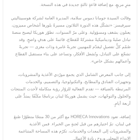
زلزال بقوة ٧٫١ درجات يهزّ اليابان.. إنذار تسونامي وانهيارات وإجلاء
مترٍ مربعٍ، مع إضافة قاعةٍ ثالثةٍ جديدة في هذه النسخة.
مئات الآلاف في كيوشو
وقالت السيدة جومانا دموس سلامة، المديرة العامة لشركة هوسبيتاليتي
سيرفيسز: «تشكّل هذه الدورة الثلاثون مسيرةً بلورها أشخاص مميزون،
يعنلون بشغف ومسؤولية. وعلى مرّ السنوات، تطوّر هوريكا ليصبح منصةَ
تبادل صلبةً وديناميكيةً مشتركةً للقطاع، قائمةً على هدفٍ واضحٍ. وقد
صُمّم كلُّ تفصيلٍ ليقدّم للمهنيين تجربةً غامرة وذات مغزى — تجربةً
تشجّع على التبادل، وتُشعل الأفكار، وتساعد على بناء مستقبل القطاع
وأعمالهم بشكل خاص».
إلى جانب المعرض الشامل الذي يجمع مورّدي الأغذية والمشروبات،
وتجهيزات الفنادق والمطابخ، والتكنولوجيا، والتصميم، والخدمات
المرتبطة بالضيافة — تقدم الفعالية للزوّار رؤية متكاملة لأحدث المنتجات
والحلول والتوجّهات، حيث يشمل هوريكا لبنان برنامجًا مكثّفًا يمتدُّ على
أربعة أيامٍ.
إضافة، تعود HORECA Innovations مع أكثر من 30 منتجًا متطوّرًا صُنعَ
في لبنان، تمّ اختيارهم من قبل لجنةٍ من الخبراء. فمن الأغذية
والمشروبات إلى المعدات والخدمات، تكرّم هذه المساحة المتناغمة
الإبداع المحلي وروح ريادة الأعمال.