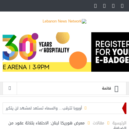
قائمة
أوروبا تترقب… والسماء تستعد لمشهد لن يتكرر
هجوم سيبراني غامض يضرب شبكة المياه الأمريكية… واشنطن
الرئيسية
مقالات
معرض هوريكا لبنان: الاحتفاء بثلاثة عقود من
الضيافة