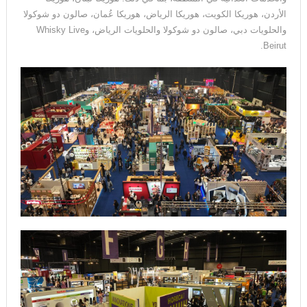
الأردن، هوريكا الكويت، هوريكا الرياض، هوريكا عُمان، صالون دو شوكولا
والحلويات دبي، صالون دو شوكولا والحلويات الرياض، وWhisky Live
Beirut.