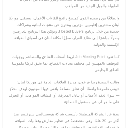
الطويلة والجيل الجديد من المواهب.
وانطلاقًا من رصيده القوي كمنصةٍ رائدةٍ للقاءات الأعمال، يستقبل هوريكا
لبنان مشترين إقليميين مؤثرين يبحثون عن منتجات لبنانية وشراكات
جديدة من خلال برنامج Hosted Buyers. ويؤمّن هذا البرنامج للعارضين
وصولًا مباشرًا إلى صُنّاع القرار، معزّزًا مكانة لبنان في أسواق الضيافة
الإقليمية والدولية.
كما تعود Job Meeting Point لربط أصحاب الفنادق والمطاعم ووجهات
التوظيف بالمهنيين في مختلف مجالات القطاع، بما يخلق فرصًا ملموسةً
للتطوّر الوظيفي.
وقالت السيدة رندا فرعون، مديرة العلاقات العامة في هوريكا لبنان:
«يبقى طموحنا واضحًا: أن نخلق مساحةً يلتقي فيها المهنيون لهدفٍ محدّدٍ
— سواء لعقد الأعمال، أو تبادل المعرفة، أو اكتشاف المواهب، أو التعرف
على ما هو آتٍ في مستقبل القطاع».
نبذة عن الشركة المنظمة: تأسست شركة هوسبيتاليتي سيرفيسز منذ
أكثر من 30 عامًا، وهي متخصّصةٌ في تنظيم معارض وفعاليات الضيافة
والخدمات الغذائية في المنطقة، بما في ذلك: هوريكا لبنان، هوريكا