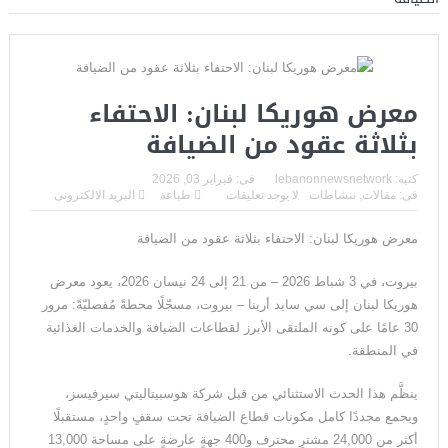
تحقق في صلة محتملة بإيران
إنجاز طبي تاريخي يعيد البصر بعد سنوات من الظلام..
اعتقال مسلح قرب ملعب ترامب للغولف في كاليفورنيا قبل زيارته
معرض هوريكا لبنان: الاحتفاء
الرئاسية..
بثلاثة عقود من الضيافة
لحظة لا تتكرر إلا مرة واحدة في العمر… فوق مياه المحيط الهادئ
كتبه:
lebanonnewsnetwork
فى:
فبراير 03, 2026
هيكلية الجيش اللبناني: تنظيم متكامل يحمي لبنان من الحدود إلى
فى:
مقالات
,
ننشاطات
لا يوجد تعليقات
طباعة
البريد الالكترونى
الداخل
معرض هوريكا لبنان: الاحتفاء بثلاثة عقود من الضيافة
“فيفا” يتراجع تحت ضغط العالم… وإنفانتينو يواجه إحدى أكبر
بيروت، في 3 شباط 2026 – من 21 إلى 24 نيسان 2026، يعود معرض
هزائمه السياسية
هوريكا لبنان إلى سي سايد أرينا – بيروت، مسجّلًا محطةً مُفصليّةً: مرور
30 عامًا على كونه الملتقى الأبرز لقطاعات الضيافة والخدمات الغذائية
فرنسا تخرج ببطء من قلب الجحيم… لكن الخطر لا يزال مشتعلاً
في المنطقة.
اليابان تكسر أحد أكبر محرمات ما بعد الحرب العالمية الثانية… ثورة
ينظَّم هذا الحدث الاستثنائي من قبل شركة هوسبيتاليتي سيرفيسز،
ويجمع مجددًا كامل مكونات قطاع الضيافة تحت سقفٍ واحدٍ، مستقبلًا
استخباراتية تعيد رسم موازين القوة في آسيا
أكثر من 24,000 مشترٍ محترف و400 جهةٍ عارضةٍ على مساحة 13,000