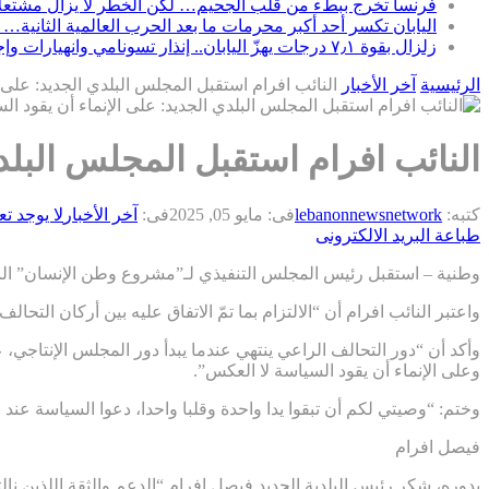
فرنسا تخرج ببطء من قلب الجحيم… لكن الخطر لا يزال مشتعلاً
اليابان تكسر أحد أكبر محرمات ما بعد الحرب العالمية الثانية… 
زلزال بقوة ٧٫١ درجات يهزّ اليابان.. إنذار تسونامي وانهيارات وإجلاء مئات الآلاف في كيوشو
الرئيسية
آخر الأخبار
النائب افرام استقبل المجلس البلدي الجديد: على 
النائب افرام استقبل المجلس البلد
كتبه:
lebanonnewsnetwork
فى:
مايو 05, 2025
فى:
آخر الأخبار
لا يوجد ت
طباعة
البريد الالكترونى
وطنية – استقبل رئيس المجلس التنفيذي لـ”مشروع وطن الإنسان” النائب
واعتبر النائب افرام أن “الالتزام بما تمّ الاتفاق عليه بين أركان التحا
وأكد أن “دور التحالف الراعي ينتهي عندما يبدأ دور المجلس الإنتاجي، 
وعلى الإنماء أن يقود السياسة لا العكس”.
وختم: “وصيتي لكم أن تبقوا يدا واحدة وقلبا واحدا، دعوا السياسة عند عت
فيصل افرام
بدوره، شكر رئيس البلدية الجديد فيصل افرام “الدعم والثقة اللذين ن