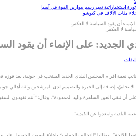
ثورة استخباراتية تعيد رسم موازين القوة في آسيا
الإنماء أن يقود السياسة لا العكس
ي الجديد: على الإنماء أن يقود الس
عليقات
 نعمة افرام المجلس البلدي الجديد المنتخب في جونية، بعد فوزه في ا
لف الانتخابيّ، إضافة إلى الخبرة والتصميم لدى المرشحين وثقة أهالي جوني
على أن تبقى العين الساهرة واليد الممدودة”، وقال: “أنتم تقودون السف
بة البلدية وابتعدوا عن الكيدية”.
التهما اللائحة”، مطالبا “التحالف الخماسيّ بإعلاء الصوت للحصول على