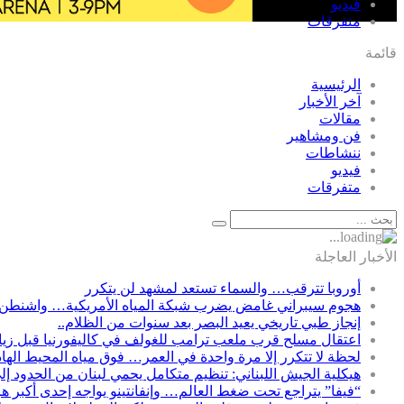
فيديو
متفرقات
قائمة
الرئيسية
آخر الأخبار
مقالات
فن ومشاهير
ننشاطات
فيديو
متفرقات
الأخبار العاجلة
أوروبا تترقب… والسماء تستعد لمشهد لن يتكرر
هجوم سيبراني غامض يضرب شبكة المياه الأمريكية… واشنطن 
إنجاز طبي تاريخي يعيد البصر بعد سنوات من الظلام..
اعتقال مسلح قرب ملعب ترامب للغولف في كاليفورنيا قبل زيارت
لحظة لا تتكرر إلا مرة واحدة في العمر… فوق مياه المحيط الها
هيكلية الجيش اللبناني: تنظيم متكامل يحمي لبنان من الحدود إل
“فيفا” يتراجع تحت ضغط العالم… وإنفانتينو يواجه إحدى أكبر ه