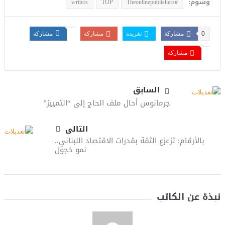
وسوم:
writers
TOP
#Theonlinepublishers
0
مشاركة
تغريدة
مشاركة
مشاركة
مشاركة
السابق
جرمانوس أحال ملف الحاج إلى “التمييز”
التالى
بالأرقام: تزعزع الثقة بقدرات الاقتصاد اللبناني..
نمو خجول
نبذة عن الكاتب