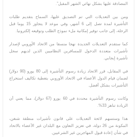
مئات الآلاف في كيوشو
المصادقة عليها بشكل نهائي الشهر المقبل”.
لاندو نوريس ينهي انتظاراً دام ٨ أشهر… ويُعيد مكلارين إلى منصة
ومن بين التعديلات التي تم التصديق عليها، السماح بتقديم طلبات
التأشيرة لمدة تصل إلى 6 أشهر، وفي موعد لا يتجاوز 15 يوما قبل
الانتصار في سباق المجر
الرحلة، إلى جانب توفير إمكانية ملء نموذج الطلب وتوقيعه إلكترونيا.
كما ستقدم التعديلات الجديدة نهجا منسقا من الاتحاد الأوروبي لإصدار
تأشيرات متعددة الدخول للمسافرين النظاميين الذين لديهم سجل
تأشيرة إيجابي.
في المقابل، قرر الاتحاد زيادة رسوم التأشيرة إلى 80 يورو (90 دولار)
لضمان قيام الدول الأعضاء في الاتحاد الأوروبي بتغطية تكاليف استخراج
التأشيرات بشكل أفضل.
وكانت رسوم التأشيرة محددة في 60 يورو (67 دولار)، مما يعني أن
الزيادة تناهز 33%.
هذا وستسهم لائحة التعديلات على قانون تأشيرات منطقة شنغن،
المكونة من 26 دولة، في تعزيز التعاون مع البلدان غير الأعضاء بالاتحاد
في شأن إعادة قبول المهاجرين غير الشرعيين.