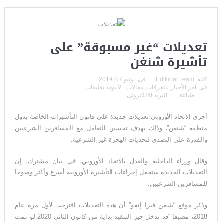
إنجاز طبي تاريخي يعيد البصر بعد سنوات من الظلام..
اعتقال مسلح قرب ملعب ترامب للغولف في كاليفورنيا قبل زيارته
الرئاسية..
تعديلات “غير مسبوقة” على
تأشيرة شنغن
لحظة لا تتكرر إلا مرة واحدة في العمر… فوق مياه المحيط الهادئ
هيكلية الجيش اللبناني: تنظيم متكامل يحمي لبنان من الحدود إلى
كتبه:
Editorial Team
فى:
يونيو 07, 2019
فى:
آخر الأخبار
,
متفرقات
,
مقالات
لا يوجد تعليقات
الداخل
طباعة
البريد الالكترونى
“فيفا” يتراجع تحت ضغط العالم… وإنفانتينو يواجه إحدى أكبر
أجرى الاتحاد الأوروبي تعديلات جديدة على قانون التأشيرات الخاصة بدول
منطقة “شنغن”، وذلك بهدف تحسين التعامل مع المسافرين الشرعيين
هزائمه السياسية
والقدرة على التصدي لتحديات الهجرة غير الشرعية.
فرنسا تخرج ببطء من قلب الجحيم… لكن الخطر لا يزال مشتعلاً
وقال وزراء الداخلية والعدل بالاتحاد الأوروبي، في بيان مشترك، إن
اليابان تكسر أحد أكبر محرمات ما بعد الحرب العالمية الثانية… ثورة
التعديلات الجديدة ستجعل إجراءات التأشيرة الأوروبية أسرع وأكثر وضوحا
للمسافرين الشرعيين.
استخباراتية تعيد رسم موازين القوة في آسيا
وذكر موقع “شنغن فيزا إنفو” أن هذه التعديلات اقترحت لأول مرة عام
زلزال بقوة ٧٫١ درجات يهزّ اليابان.. إنذار تسونامي وانهيارات وإجلاء
2018، مضيفا “قد تدخل حيز التنفيذ بداية من كانون الثاني 2020 لو تمت