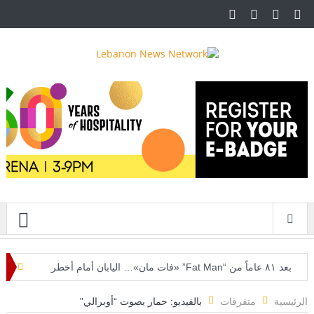
قائمة
بعد ٨١ عاماً من “Fat Man” «فات مان»… اليابان أمام أخطر
سؤال نووي
الرئيسية
متفرقات
بالفيديو: حمار بصوت “أوبرالي”