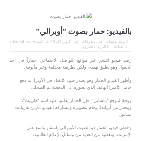
“هل يموت الشاهد قبل أن ينطق؟”… رياض سلامة خلف القضبان
والملف الأخطر في لبنان لم يُغلق بعد
“الهجوم على أحدهم هو هجوم على الجميع”.. اتفاق مكة يرسم
بالفيديو: حمار بصوت “أوبرالي”
تحالفاً دفاعياً جديداً ويضع واشنطن أمام اختبار صعب
لا يوجد تعليقات
فى:
متفرقات
فى:
أكتوبر 24, 2018
كتبه:
Editorial Team
طباعة
البريد الالكترونى
أوروبا تترقب… والسماء تستعد لمشهد لن يتكرر
رصد فيديو انتشر عبر مواقع التواصل الاجتماعي حماراً في أحد
هجوم سيبراني غامض يضرب شبكة المياه الأمريكية… واشنطن
الحقول وهو يطلق نهيقه، ولكن بطريقة مختلفة وغير مألوفة.
تحقق في صلة محتملة بإيران
وأظهر الفيديو الحمار وهو يصدر صوتا كالغناء في الأوبرا، ما دفع
إنجاز طبي تاريخي يعيد البصر بعد سنوات من الظلام..
حامل كاميرا الهاتف الذي يصوره إلى الدهشة ثم الضحك.
اعتقال مسلح قرب ملعب ترامب للغولف في كاليفورنيا قبل
ووفقا لموقع “ماشابل”، فإن الحمار يطلق عليه اسم “هارييت”،
ويتحدر من أيرلندا، وقام بتصويره ومشاركة الفيديو مارتن هاريانت
زيارته الرئاسية..
ستاتون.
لحظة لا تتكرر إلا مرة واحدة في العمر… فوق مياه المحيط الهادئ
وحظي فيديو الحمار ذو الصوت الأوبرالي بانتشار واسع على
الإنترنت، وتغطية من العديد من وسائل الإعلام العالمية.
هيكلية الجيش اللبناني: تنظيم متكامل يحمي لبنان من الحدود إلى