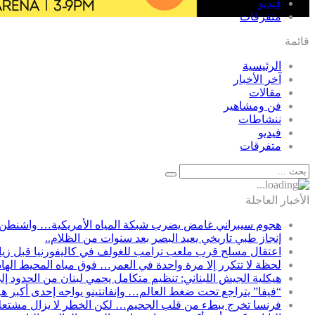
فيديو
متفرقات
قائمة
الرئيسية
آخر الأخبار
مقالات
فن ومشاهير
ننشاطات
فيديو
متفرقات
الأخبار العاجلة
هجوم سيبراني غامض يضرب شبكة المياه الأمريكية… واشنطن 
إنجاز طبي تاريخي يعيد البصر بعد سنوات من الظلام..
اعتقال مسلح قرب ملعب ترامب للغولف في كاليفورنيا قبل زيارت
لحظة لا تتكرر إلا مرة واحدة في العمر… فوق مياه المحيط الها
هيكلية الجيش اللبناني: تنظيم متكامل يحمي لبنان من الحدود إل
“فيفا” يتراجع تحت ضغط العالم… وإنفانتينو يواجه إحدى أكبر ه
فرنسا تخرج ببطء من قلب الجحيم… لكن الخطر لا يزال مشتعلاً