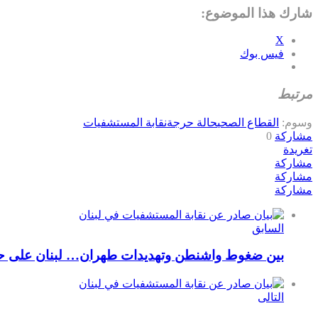
شارك هذا الموضوع:
X
فيس بوك
مرتبط
وسوم:
القطاع الصحي
حالة حرجة
نقابة المستشفيات
مشاركة
0
تغريدة
مشاركة
مشاركة
مشاركة
السابق
بين ضغوط واشنطن وتهديدات طهران… لبنان على حاف
التالى