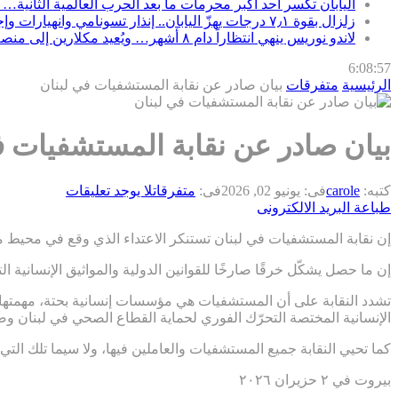
اليابان تكسر أحد أكبر محرمات ما بعد الحرب العالمية الثانية… 
زلزال بقوة ٧٫١ درجات يهزّ اليابان.. إنذار تسونامي وانهيارات وإجلاء مئات الآلاف في كيوشو
لاندو نوريس ينهي انتظاراً دام ٨ أشهر… ويُعيد مكلارين إلى منصة الانتصار في سباق المجر
6:08:59
الرئيسية
متفرقات
بيان صادر عن نقابة المستشفيات في لبنان
بيان صادر عن نقابة المستشفيات ف
كتبه:
carole
فى:
يونيو 02, 2026
فى:
متفرقات
لا يوجد تعليقات
طباعة
البريد الالكترونى
إن نقابة المستشفيات في لبنان تستنكر الاعتداء الذي وقع في محيط
إن ما حصل يشكّل خرقًا صارخًا للقوانين الدولية والمواثيق الإنسا
تشدد النقابة على أن المستشفيات هي مؤسسات إنسانية بحتة، مهمتها إ
الإنسانية المختصة التحرّك الفوري لحماية القطاع الصحي في لبنان و
كما تحيي النقابة جميع المستشفيات والعاملين فيها، ولا سيما تلك الت
بيروت في ٢ حزيران ٢٠٢٦