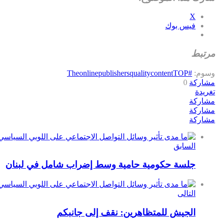
X
فيس بوك
مرتبط
وسوم:
#Theonlinepublishers
TOP
qualitycontent
مشاركة
0
تغريدة
مشاركة
مشاركة
مشاركة
السابق
جلسة حكومية حامية وسط إضراب شامل في لبنان
التالى
الجيش للمتظاهرين: نقف إلى جانبكم