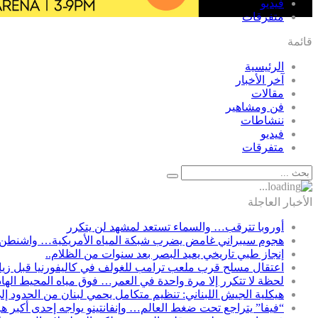
فيديو
متفرقات
قائمة
الرئيسية
آخر الأخبار
مقالات
فن ومشاهير
ننشاطات
فيديو
متفرقات
الأخبار العاجلة
أوروبا تترقب… والسماء تستعد لمشهد لن يتكرر
هجوم سيبراني غامض يضرب شبكة المياه الأمريكية… واشنطن 
إنجاز طبي تاريخي يعيد البصر بعد سنوات من الظلام..
اعتقال مسلح قرب ملعب ترامب للغولف في كاليفورنيا قبل زيارت
لحظة لا تتكرر إلا مرة واحدة في العمر… فوق مياه المحيط الها
هيكلية الجيش اللبناني: تنظيم متكامل يحمي لبنان من الحدود إل
“فيفا” يتراجع تحت ضغط العالم… وإنفانتينو يواجه إحدى أكبر ه