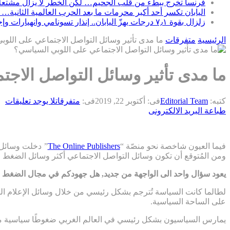
فرنسا تخرج ببطء من قلب الجحيم… لكن الخطر لا يزال مشتعلاً
اليابان تكسر أحد أكبر محرمات ما بعد الحرب العالمية الثانية… 
زلزال بقوة ٧٫١ درجات يهزّ اليابان.. إنذار تسونامي وانهيارات وإجلاء مئات الآلاف في كيوشو
الرئيسية
متفرقات
ما مدى تأثير وسائل التواصل الاجتماعي على اللو
ما مدى تأثير وسائل التواصل الاج
كتبه:
Editorial Team
فى:
أكتوبر 22, 2019
فى:
متفرقات
لا يوجد تعليقات
طباعة
البريد الالكترونى
فيما العيون شاخصة نحو منصّة “
The Online Publishers
” دخلت وسائل ا
ومن المُتوقع أن تكون وسائل التواصل الاجتماعي أكثر وسائل الضغط السياسي توثيقاً في المستقبل القريب وذل
يعود سؤال واحد الى الواجهة من جديد, هل جهودكم في مجال الضغط س
لطالما كانت السياسة تُترجم بشكل رئيسي من خلال وسائل الإعلام المط
على الساحة السياسية.
يمارس السياسيون بشكل رئيسي في العالم الغربي ضغوطًا سياسية من خلال منصات 