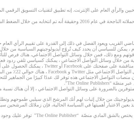
لناخبين والرأي العام على الإنترنت. إنه تطبيق لتقنيات التسويق الر
لماضي القريب ويعود الفضل في ذلك إلى القدرة على تقييم الرأي العا
وم ، يمكن للسياسي أن يحدد كيف تُروّج أيديولوجيتهم السياسية من خلا
بات قوتهم ومع ذلك، فمن خلال وسائل التواصل الاجتماعي، هناك فرص ل
من خلال وسائل التواصل الاجتماعي ، يمكنك كسياسي تلقي ردود فعل
الحصول على آراء الناخبين المستهدفين مباشرةً.
ين يستخدمون Twitter وحوالي 60٪ يستخدمون Facebook.
منصات التواصل الاجتماعي هذه توفر لك عددًا كبيرًا من الجماهير للت
The Online Pu”.
 متوفرين بالضرورة على وسائل التواصل الاجتماعي ، إلا أن هناك نسبة
ديولوجيتك من خلال إثبات لهم أنك المرشح الذي سيلبي طموحهم وتطلع
ذ بعين الاعتبار أهميتها في السياسة الحالية، فإن زملائك المرشحين س
بعيداً عن أهمية جهود الجيش الالكتروني في 