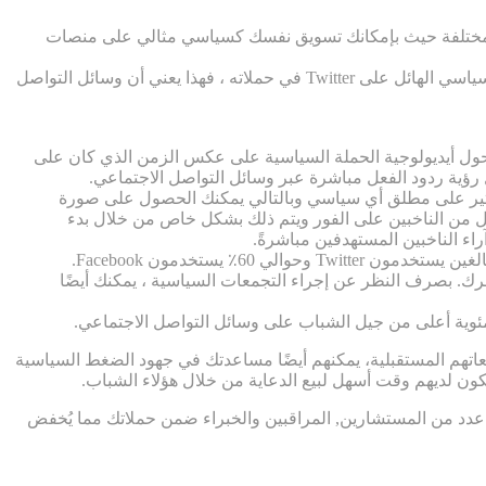
قمي المختلفة حيث بإمكانك تسويق نفسك كسياسي مثالي على منصات
لقد شهدنا ذلك مؤخرًا عن طريق استخدام الرئيس ترامب Twitter في حملاته الناجحة في عام 2016 وحقيقة أنه تم انتخابه من خلال الضغط السياسي الهائل على Twitter في حملاته ، فهذا يعني أن وسائل التواصل
م حول أيديولوجية الحملة السياسية على عكس الزمن الذي كان على
ل رؤية ردود الفعل مباشرة عبر وسائل التواصل الاجتماعي.
لتأثير على مطلق أي سياسي وبالتالي يمكنك الحصول على صورة
 من الناخبين على الفور ويتم ذلك بشكل خاص من خلال بدء
حرك. بصرف النظر عن إجراء التجمعات السياسية ، يمكنك أيضًا
 مئوية أعلى من جيل الشباب على وسائل التواصل الاجتماعي.
اتهم المستقبلية، يمكنهم أيضًا مساعدتك في جهود الضغط السياسية
يكون لديهم وقت أسهل لبيع الدعاية من خلال هؤلاء الشباب.
الضغط السياسي و في ما يختص بالشق المادي منصّة “The Online Publisher” توفر عليك وجود عدد من المستشارين, المراقبين والخبراء ضمن حملاتك مما يُخفض