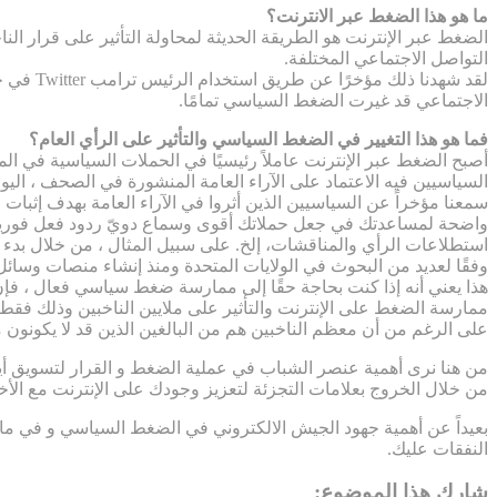
ما هو هذا الضغط عبر الانترنت؟
الضغط عبر الإنترنت هو الطريقة الحديثة لمحاولة التأثير على قرار ا
التواصل الاجتماعي المختلفة.
الاجتماعي قد غيرت الضغط السياسي تمامًا.
فما هو هذا التغيير في الضغط السياسي والتأثير على الرأي العام؟
أصبح الضغط عبر الإنترنت عاملاً رئيسيًا في الحملات السياسية في ا
السياسيين فيه الاعتماد على الآراء العامة المنشورة في الصحف ، الي
سمعنا مؤخراً عن السياسيين الذين أثروا في الآراء العامة بهدف إث
واضحة لمساعدتك في جعل حملاتك أقوى وسماع دويّ ردود فعل فورية 
استطلاعات الرأي والمناقشات، إلخ. على سبيل المثال ، من خلال بدء مناقشة على صفحتك على Facebook أو Twitter ، يمكنك 
وفقًا لعديد من البحوث في الولايات المتحدة ومنذ إنشاء منصات وسائل التواصل الاجتماعي مثل Twitter و Facebook ، هناك حوالي 22٪ من البالغ
هذا يعني أنه إذا كنت بحاجة حقًا إلى ممارسة ضغط سياسي فعال ، فإن 
ممارسة الضغط على الإنترنت والتأثير على ملايين الناخبين وذلك فقط عبر منصّة “blishers
على الرغم من أن معظم الناخبين هم من البالغين الذين قد لا يكونون
من هنا نرى أهمية عنصر الشباب في عملية الضغط و القرار لتسويق أي
من خلال الخروج بعلامات التجزئة لتعزيز وجودك على الإنترنت مع الأخ
النفقات عليك.
شارك هذا الموضوع: