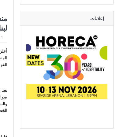
حرب مالي الشمالية تدخل مرح
منش
إعلانات
لبن
أوروبا تهرب
أعلن
القو
بعد ا
صوار
والس
الخص