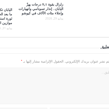
زلزال بقوة ٧٫١ درجات يهزّ
اليابان.. إنذار تسونامي وانهيارات
اليابان 
وإجلاء مئات الآلاف في كيوشو
ما بعد ال
ثورة استخ
يوليو 29, 2026
موازين ا
يوليو 31, 2026
عليق
*
تم نشر عنوان بريدك الإلكتروني.
الحقول الإلزامية مشار إليها بـ