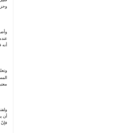
وحزب
وأضا
عندما
أنه في
وتعل
المس
معتب
ولفت
فإنّ الـ”أس 300″ يم