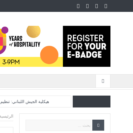
هيكلية الجيش اللبناني: تنظي
فرنسا تخرج ببطء من قلب الجحيم
الرئيسية