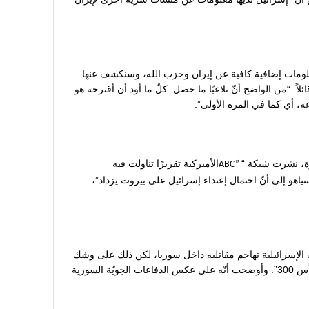
علومات إضافية كافية عن إيران وحزب الله، وسنكشف عنها
اً: “من الواضح أنّ تلاعبًا ما حصل. كلّ ما أود أن أقترحه هو
يرة، نشرت شبكة “
الأميركية تقريرًا تناولت فيه
ABC”
هو إلى أنّ احتمال إعتداء إسرائيل على بيروت يزداد”،
ت الإسرائيلية تهاجم مقاتليه داخل سوريا، لكن ذلك على وشك
أن يصبح أكثر صعوبة لأن روسيا منحت سوريا منظومة الدفاع الصاروخيّة المتطوّرة “أس 300”. وأوضحت أنّه على عكس الدفاعات الجويّة السورية