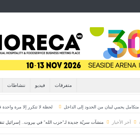
متفرقات
فيديو
ننشاطات
م متكامل يحمي لبنان من الحدود إلى الداخل
لحظة لا تتكرر إلا مرة واحدة
… لكن الخطر لا يزال مشتعلاً
“فيفا” يتراجع تحت ضغط العالم… وإنفانتين
آخر الأخبار
منشآت سريّة جديدة لـ”حزب الله” في بيروت.. إسرائيل تنق
اليابان تكسر أحد أكبر محرمات ما بعد الحرب العالمية الثانية… ثورة استخبار