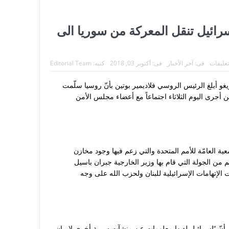
رائيل تنقل المعركة من سوريا الى
: لبنان يستعيد أبًا للكنيسة والوطن
تعليقات
فى:
آخر الأخبار
فى:
أكتوبر 03, 2018
كتبه:
Editorial Team
 أبلغ الرئيس الروسي فلاديمير بوتين بأنّ روسيا سلّمت
. وأوضح بيسكوف أنّ بوتين أجرى اليوم الثلاثاء اجتماعاً مع أعضاء مجلس الأمن
معية العامّة للأمم المتحدة والتي زعم فيها وجود مخازن
من الجولة التي قام بها وزير الخارجية جبران باسيل
 الإتهامات الإسرائيلية ل‍لبنان ولحزب الله على وجه
رمان عن أنّ “إسرائيل لديها معلومات عن منشآت سرية أخرى ل‍إيران