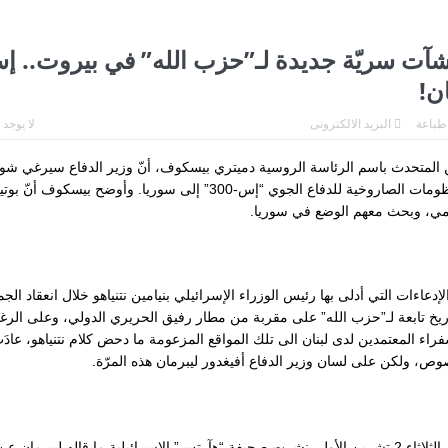
زلزال بقوة ٧٫١ درجات يهزّ اليابان.. إنذار تسونامي وانهيارات وإجلاء مئات الآلاف في كيوشو
لة خطيرة جديدة…
لاندو نوريس ينهي انتظاراً دام ٨ أشهر… ويُعيد مكلارين إلى منصة الانتصار في سباق المجر
آت سريّة جديدة لـ”حزب الله” في بيروت.. إس
ان!
 من النار
من الديمان إلى مذابح الكنيسة… البطريرك الياس الحويّك طوباويًا
طباعة
البريد الالكترونى
لا يوجد 
 المتحدث باسم الرئاسة الروسية دميتري بيسكوف، أنّ وزير الدفاع سيرغي شويغو
المنظومات الصاروخية للدفاع الجوي “إس-300” إلى سوريا
مي، وبحث معهم الوضع في سوريا.
لإدعاءات التي أدلى بها رئيس الوزراء الإسرائيلي بنيامين نتنياهو خلال انعقاد الج
يخ تابعة لـ”حزب الله” على مقربة من مطار رفيق الحريري الدولي، وعلى الرغم 
فراء المعتمدين لدى لبنان الى تلك المواقع المزعومة ما دحض كلام نتنياهو، عادَت
وص، ولكن على لسان وزير الدفاع أفيغدور ليبرمان هذه المرّة.
فليل الثلاثاء 2 تشرين الأول، نشرت صحيفة “هآرتس” الإسرائيلية ما قاله ليب