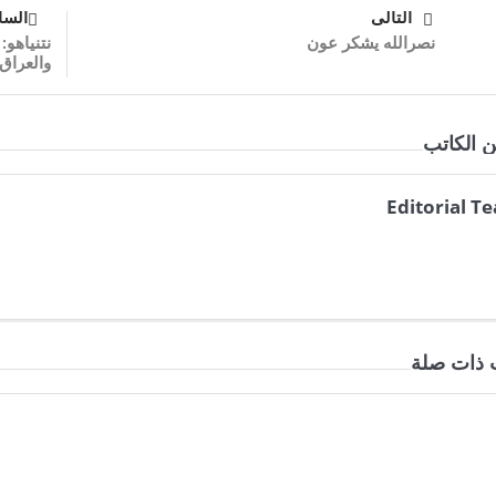
التالى
السا
نصرالله يشكر عون
نتنياهو
والعراق
ن الكاتب
Editorial T
 ذات صلة