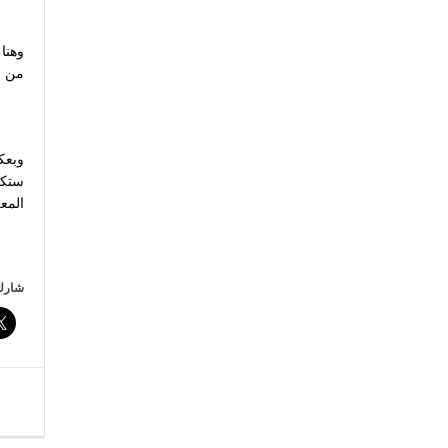
وهنا
من أ
وبعك
ستكون
المع
شارك 