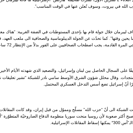
 الله في بيروت، وسوف تُعلن عنها في الوقت المناسب”.
ف ليبرمان خلال جولة قام بها بإحدى المستوطنات في الضفة الغربية: “هناك م
 يحين وقتها”. كما تحدّث عن الجولة الديبلوماسية والصحافية الى ملعب العهد، قائل
 المرة القادمة، يجب اصطحاب الصحافيين على الفور بدلاً من الإنتظار 72 ساعة، أي كما في المرة الأولى”.
يقًا على السجال الحاصل بين لبنان وإسرائيل، والتصعيد الذي شهدته الأيام الأخ
تجدات. وقال محلل شؤون الشرق الأوسط سامي نادر للشبكة “تشير تعليقات نتنيا
رًا أنّ إسرائيل تضع أسس التدخل العسكري المحتمل.
ت الشبكة الى أنّ “حزب الله” مسلّح ومموّل من قبل إيران، وقد كانت المقاتلا
كنها إسقاط المقاتلات الإسرائيلية.